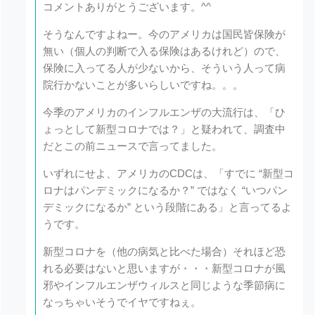
コメントありがとうございます。^^
そうなんですよねー。今のアメリカは国民皆保険が
無い（個人の判断で入る保険はあるけれど）ので、
保険に入ってる人が少ないから、そういう人って病
院行かないことが多いらしいですね。。。
今季のアメリカのインフルエンザの大流行は、「ひ
ょっとして新型コロナでは？」と疑われて、調査中
だとこの前ニュースで言ってました。
いずれにせよ、アメリカのCDCは、「すでに “新型コ
ロナはパンデミックになるか？” ではなく “いつパン
デミックになるか” という段階にある」と言ってるよ
うです。
新型コロナを（他の病気と比べた場合）それほど恐
れる必要はないと思いますが・・・新型コロナが風
邪やインフルエンザウィルスと同じような季節病に
なっちゃいそうでイヤですねぇ。