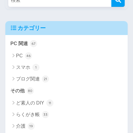
カテゴリー
PC 関連
67
PC
46
スマホ
1
ブログ関連
21
その他
80
ど素人の DIY
11
らくがき帳
33
介護
19