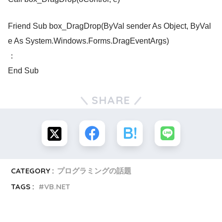
Friend Sub box_DragDrop(ByVal sender As Object, ByVal
e As System.Windows.Forms.DragEventArgs)
：
End Sub
SHARE
CATEGORY :
プログラミングの話題
TAGS :
VB.NET